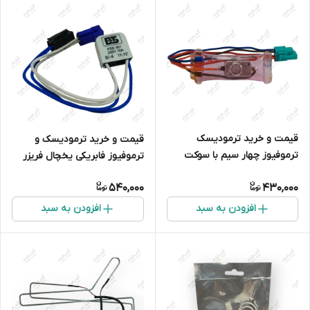
قیمت و خرید ترمودیسک
قیمت و خرید ترمودیسک و
ترموفیوز چهار سیم با سوکت
ترموفیوز فابریکی یخچال فریزر
برندهای ال جی و مشابه مدل
بکو و کنوود
540,000
430,000
N13-4 8115
افزودن به سبد
افزودن به سبد