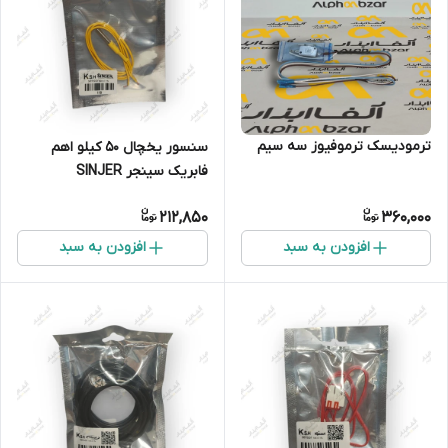
ترمودیسک ترموفیوز سه سیم
سنسور یخچال 50 کیلو اهم
فابریک سینجر SINJER
212,850
360,000
افزودن به سبد
افزودن به سبد