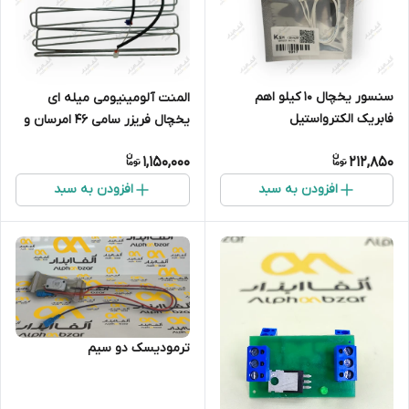
سنسور یخچال 10 کیلو اهم
المنت آلومینیومی میله ای
فابریک الکترواستیل
یخچال فریزر سامی 46 امرسان و
سامسونگ 280 وات قطر 4 میلی
1,150,000
212,850
افزودن به سبد
افزودن به سبد
ترمودیسک دو سیم