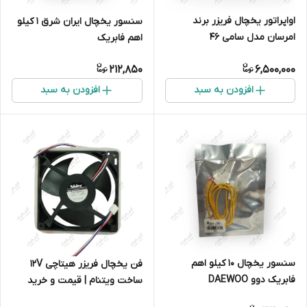
اواپراتور یخچال فریزر برند
سنسور یخچال ایران شرق 1 کیلو
امرسان مدل سامی ۴۶
اهم فابریک
212,850
6,500,000
افزودن به سبد
افزودن به سبد
سنسور یخچال 10 کیلو اهم
فن یخچال فریزر هیتاچی 12V
فابریک دوو DAEWOO
ساخت ویتنام | قیمت و خرید
مستقیم