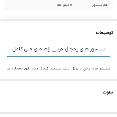
اهم سنسور
10 کیلو اهم
سوکت فابریک
دارد
توضیحات
سنسور های یخچال فریزر: راهنمای فنی کامل
سنسور های یخچال فریزر قلب سیستم کنترل دمای این دستگاه ها
محسوب می شوند. این قطعات الکترونیکی مسئول اندازه گیری دقیق
دما و ارسال سیگنال به واحد کنترل برای تنظیم عملکرد کمپرسور،
نظرات
سیستم یخ زدایی و سایر اجزا هستند.
انواع سنسور های یخچال فریزر