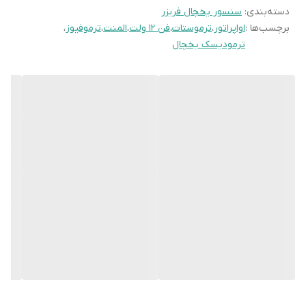
دسته‌بندی
:
سنسور یخچال فریزر
برچسب‌ها :
اواپراتور
،
ترموستات
،
فن ۱۲ ولت
،
المنت
،
ترموفیوز
،
سنسور NTC (Negative Temperature Coefficient)
ترمودیسک یخچال
رایج ترین نوع سنسور در یخچال فریزر ها. با افزایش دما،
مقاومت الکتریکی آن کاهش می یابد. محدوده کاری معمول از
-30 تا +50 درجه سانتیگراد.
سنسور PTC (Positive Temperature Coefficient)
با افزایش دما، مقاومت آن افزایش می یابد. کمتر در اندازه گیری
دما استفاده می شود و بیشتر برای محافظت از مدار به کار می
رود.
سنسور دیفراست