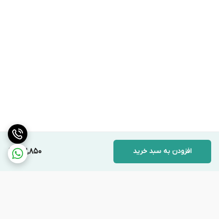
کرده و در صورت انحراف از دمای تنظیم شده، سیگنال لازم را به
کنترل کننده ارسال می کنند.
مدیریت سیستم یخ زدایی
سنسور دیفراست زمانی که یخ روی اواپراتور تشکیل شود،
فرآیند یخ زدایی را آغاز کرده و پس از رسیدن به دمای مشخص،
آن را خاتمه می دهد.
افزودن به سبد خرید
212,850
محافظت از سیستم
سنسور ها از گرم شدن بیش از حد کمپرسور و سایر قطعات