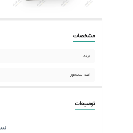
مشخصات
برند
اهم سنسور
سوکت فابریک
توضیحات
سن