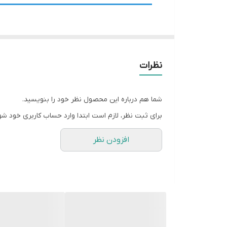
سنسور های یخچال فریزر قلب سیستم کنترل دمای ا
تنظیم عملکرد کمپرسور، سیستم یخ زدایی و سایر اجز
نظرات
انواع سنسور های یخچال فریزر
شما هم درباره این محصول نظر خود را بنویسید.
برای ثبت نظر، لازم است ابتدا وارد حساب کاربری خود شو
سنسور NTC (Negative Temperature
Coefficient)
افزودن نظر
رایج ترین نوع سنسور در یخچال فریزر ها. ب
افزایش دما، مقاومت الکتریکی آن کاهش می یابد
محدوده کاری معمول از -30 تا +50 درجه سانتیگراد.