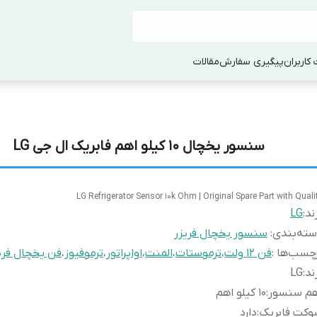
کاربران
پیگیری سفارش
مقالات
سنسور یخچال 10 کیلو اهم فابریک ال جی LG
LG Refrigerator Sensor 10k Ohm | Original Spare Part with Quali
ند:
LG
ته‌بندی
:
سنسور یخچال فریزر
چسب‌ها :
فن ۱۲ ولت
،
ترموستات
،
المنت
،
اواپراتور
،
ترموفیوز
،
فن یخچال فری
ند
:
LG
هم سنسور
:
۱۰ کیلو اهم
وکت فابریک
:
دارد