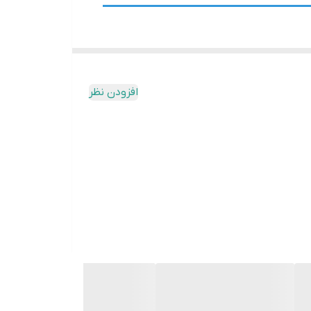
 دقیق دما و ارسال سیگنال به واحد کنترل برای
افزودن نظر
سور دیفراست
وص کنترل سیستم یخ زدایی. روی اواپراتور
 شده و زمان شروع و پایان فرآیند دیفراست
تعیین می کند.