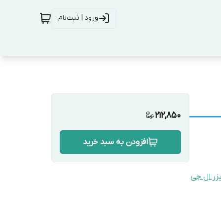
ورود | ثبت‌نام
212,850
افزودن به سبد خرید
زر ال جی