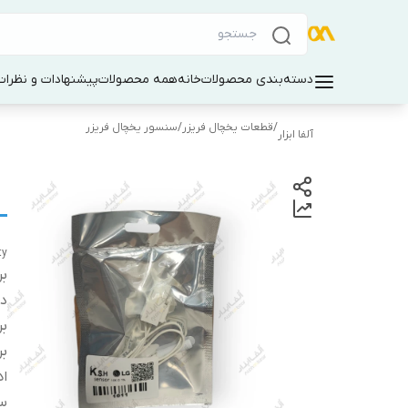
دسته‌بندی محصولات
خانه
همه محصولات
پیشنهادات و نظرات 
/
قطعات یخچال فریزر
/
سنسور یخچال فریزر
آلفا ابزار
ty
بر
دس
بر
بر
ا
س