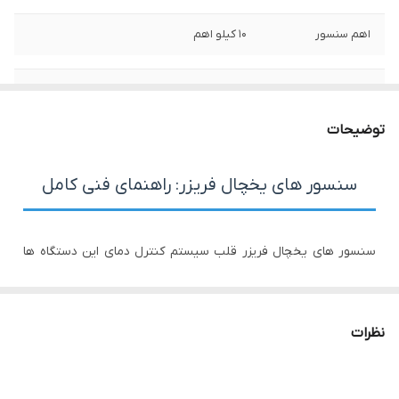
اهم سنسور
10 کیلو اهم
سوکت فابریک
دارد
توضیحات
سنسور های یخچال فریزر: راهنمای فنی کامل
سنسور های یخچال فریزر قلب سیستم کنترل دمای این دستگاه ها
محسوب می شوند. این قطعات الکترونیکی مسئول اندازه گیری دقیق
دما و ارسال سیگنال به واحد کنترل برای تنظیم عملکرد کمپرسور،
نظرات
سیستم یخ زدایی و سایر اجزا هستند.
انواع سنسور های یخچال فریزر