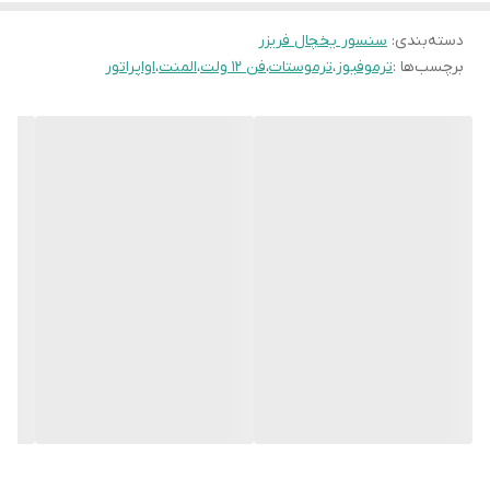
دسته‌بندی
:
سنسور یخچال فریزر
برچسب‌ها :
ترموفیوز
،
ترموستات
،
فن 12 ولت
،
المنت
،
اواپراتور
سنسور NTC (Negative Temperature Coefficient)
رایج ترین نوع سنسور در یخچال فریزر ها. با افزایش دما،
مقاومت الکتریکی آن کاهش می یابد. محدوده کاری معمول از
-30 تا +50 درجه سانتیگراد.
سنسور PTC (Positive Temperature Coefficient)
با افزایش دما، مقاومت آن افزایش می یابد. کمتر در اندازه گیری
دما استفاده می شود و بیشتر برای محافظت از مدار به کار می
رود.