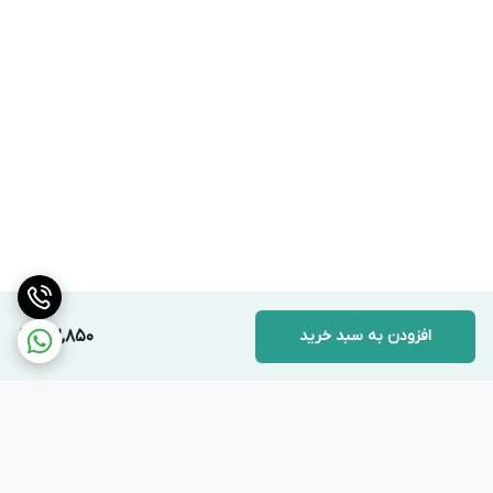
سنسور های محیطی دمای داخل یخچال و فریزر را مداوم کنترل
کرده و در صورت انحراف از دمای تنظیم شده، سیگنال لازم را به
کنترل کننده ارسال می کنند.
مدیریت سیستم یخ زدایی
سنسور دیفراست زمانی که یخ روی اواپراتور تشکیل شود،
فرآیند یخ زدایی را آغاز کرده و پس از رسیدن به دمای مشخص،
آن را خاتمه می دهد.
افزودن به سبد خرید
212,850
محافظت از سیستم
سنسور ها از گرم شدن بیش از حد کمپرسور و سایر قطعات