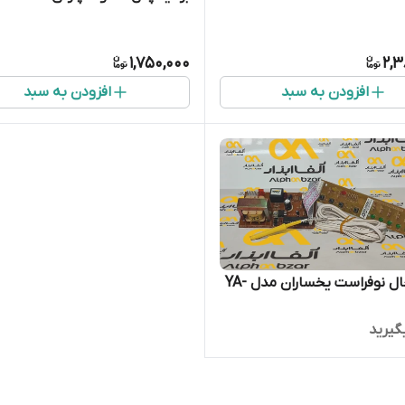
1,750,000
2,3
افزودن به سبد
افزودن به سبد
برد یخچال نوفراست یخساران مدل YA-
گیرید