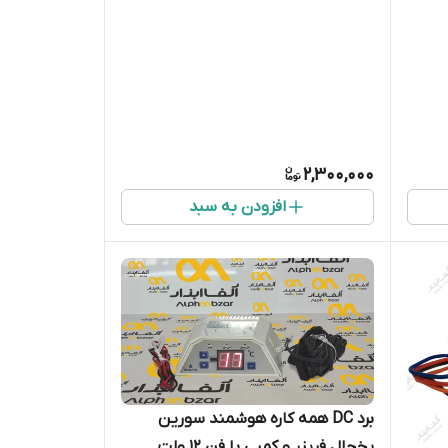
2,300,000
افزودن به سبد
برد DC همه کاره هوشمند سورین
یخچال فریزر و کمبی با فن ۱۲ ولت