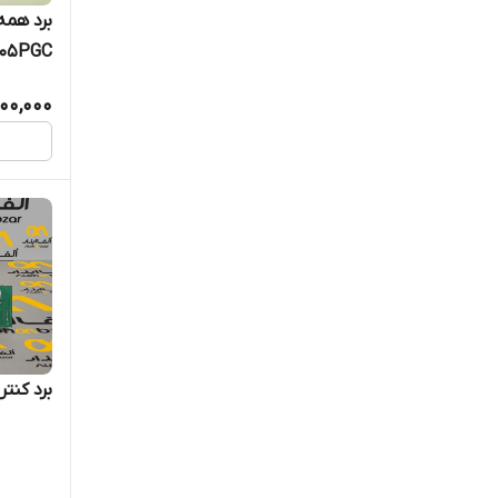
U05PGC+ | پشتیبانی از موتور
00,000
برد کنت