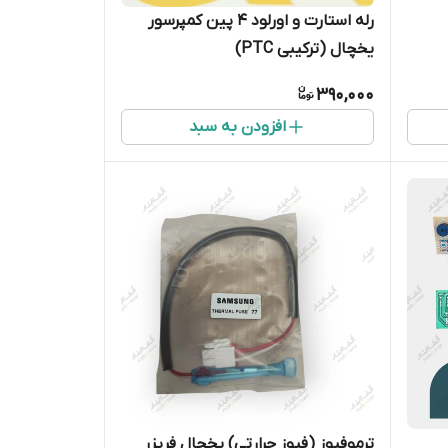
رله استارت و اورلود ۴ پین کمپرسور
یخچال (ترکیبی PTC)
390,000
افزودن به سبد
ترموفیوز (فیوز حرارتی) یخچال فریزر