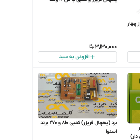
 چهار
3,130,000
افزودن به سبد
برد (یخچال فریزر) کمبی 810 و 270 برند
اسنوا
دار)