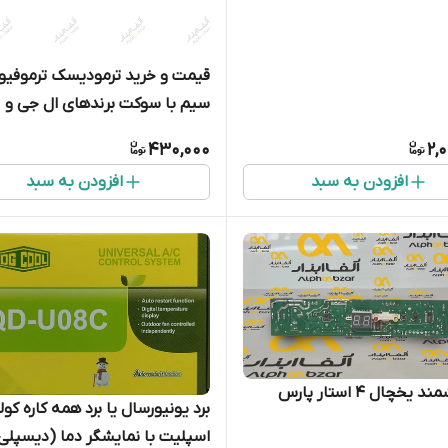
قیمت و خرید ترمودیسک ترموفیوز
سیم با سوکت برندهای ال جی و
مشابه مدل N13-4 8115
430,000
2,
افزودن به سبد
افزودن به سبد
یخچال 4 استار پارس
برد یونیورسال یا برد همه‌ کاره کولر
اسپلیت با نمایشگر دما (دیسپلی 