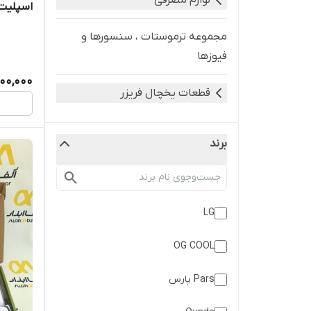
لوازم مصرفی
اسپلیت دور
مجموعه ترموستات ، سنسورها و
فیوزها
00,000
قطعات یخچال فریزر
برند
LG
OG COOL
Pars پارس