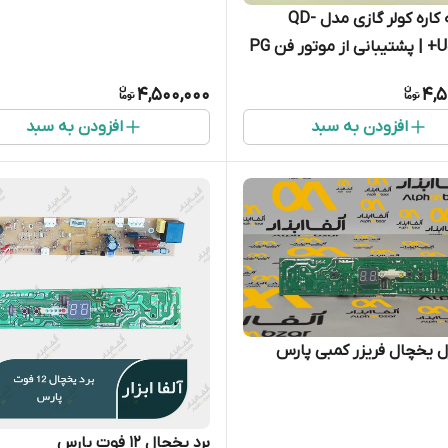
برد همه کاره کولر گازی مدل QD-
 فن PG
4,500,000
4,5
افزودن به سبد
افزودن به سبد
رل یخچال فریزر کمبی پارس
برد یخچال 12 فوت پارس