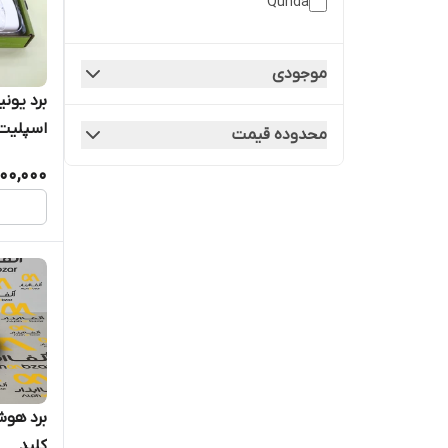
Qunda
UNIVERSAL
موجودی
اسنوا
برد یونی
اسپلیت 
محدوده قیمت
سامسونگ
مدل OG-U12A
00,000
یخساران
برد هوش
کلید