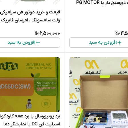
سنج دار یا PG MOTOR
ولت سامسونگ ، امرسان فابریک 
DREP5020LB/N1T
2,500,000
4,5
افزودن به سبد
افزودن به سبد
برد یونیورسال یا برد همه‌ کاره کولر
اسپلیت فن DC با نمایشگر دما