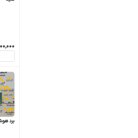
000,000
برد هوشمند 