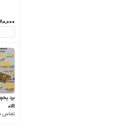
80,000
01R
تماس ب