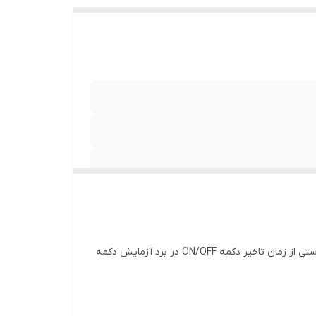
پس از اتصال فریزر به برق نمایش ترموستات علامت dE را نمایش می دهد. زمان تاخیر برد ۴ دقیقه طول میکشد. برای بیرون آوردن دستی از زمان تاخیر دکمه ON/OFF در برد آزمایش دکمه