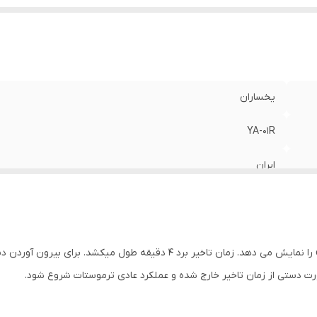
یخساران
YA-01R
ایران
220