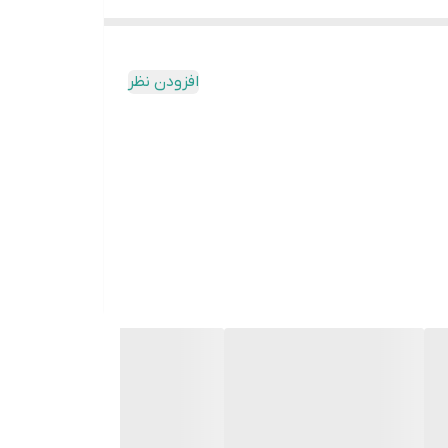
در تمامی بردهای فریزر بجز برد یخساران و برد کمبی ،پارس، زمان انجماد سریع فریزر قابل تنظیم میباشد. نحوه ی تنظیم بدین صورت میباشد که بعد از فشردن دکمه SUPPER صفحه نمایش
 دوازده ساعت تنظیم میشود.
افزودن نظر
برفکی نباشد، دیفراست به پایان میرسد.