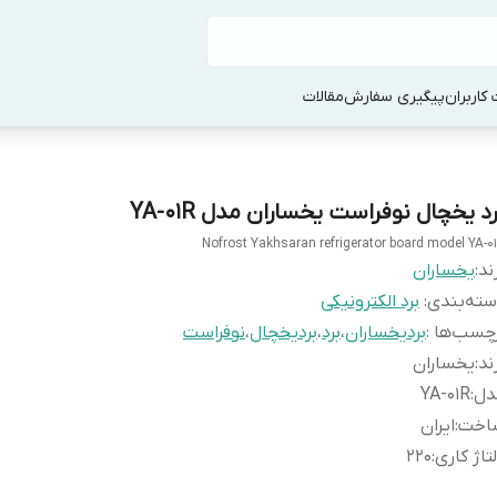
کاربران
پیگیری سفارش
مقالات
د یخچال نوفراست یخساران مدل YA-01R
Nofrost Yakhsaran refrigerator board model YA-0
ند:
یخساران
ته‌بندی
:
برد الکترونیکی
چسب‌ها :
بردیخساران
،
برد
،
بردیخچال
،
نوفراست
ند
:
یخساران
دل
:
YA-01R
اخت
:
ایران
تاژ کاری
:
220