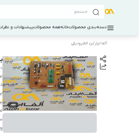
دسته‌بندی محصولات
خانه
همه محصولات
پیشنهادات و نظرات 
آلفا ابزار
/
برد الکترونیکی
بر
70
بر
دس
بر
بر
م
س
ول