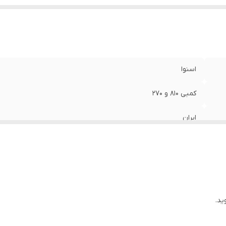
اسنوا
کمبی 810 و 270
ایران
220
ید.