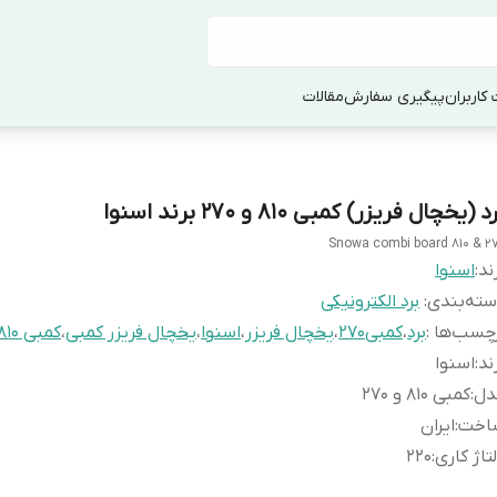
کاربران
پیگیری سفارش
مقالات
د (یخچال فریزر) کمبی 810 و 270 برند اسنوا
Snowa combi board 810 & 2
ند:
اسنوا
ته‌بندی
:
برد الکترونیکی
چسب‌ها :
برد
،
کمبی270
،
یخچال فریزر
،
اسنوا
،
یخچال فریزر کمبی
،
کمبی 810
ند
:
اسنوا
دل
:
کمبی 810 و 270
اخت
:
ایران
تاژ کاری
:
220