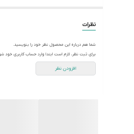
نظرات
شما هم درباره این محصول نظر خود را بنویسید.
برای ثبت نظر، لازم است ابتدا وارد حساب کاربری خود شو
افزودن نظر
برد کنترل یخچال فریزر پارس PARS
برای تهیه و مقایسه برد های پارس به محل قرارگیری د
یکی از موارد مشخص در خرابی برد ها عدم به مدار آمدن 
حتماً دقت کنید قبل از تهیه برد نو‌ از سالم بودن کمپرس
در مواردی همچون یخ زدگی اواپراتور فریزر های نوفراس
ماهر چک شوند تا متحمل هزینه اضافه نشوید.