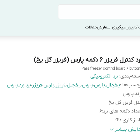
کاربران
پیگیری سفارش
مقالات
 کنترل فریزر ۶ دکمه پارس (فریزر گل یخ)
Pars freezer control board 6 butto
ته‌بندی
:
برد الکترونیکی
چسب‌ها :
یخچال پارس
،
پارس
،
یخچال
،
فریزر پارس
،
فریزر
،
برد
،
برد پارس
ند
:
پارس
دل
:
فریزر گل یخ
داد دکمه های برد
:
6
تاژ کاری
:
220
اخت
:
ایران
مایش بیشتر