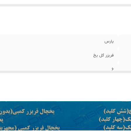
پارس
فریزر گل یخ
6
220
ایران