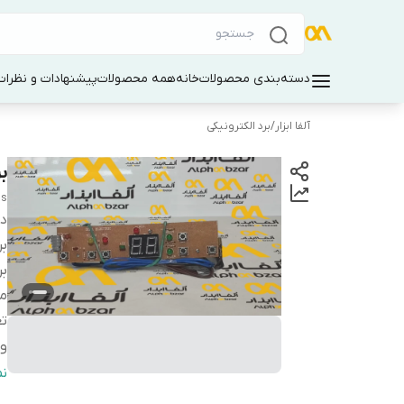
دسته‌بندی محصولات
خانه
همه محصولات
پیشنهادات و نظرات 
آلفا ابزار
/
برد الکترونیکی
برد
ns
دس
بر
بر
م
تع
ول
س
ن