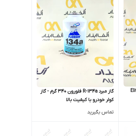
Eliwell
گاز مبرد R-134a فلورون ۳۴۰ گرم - گاز
کولر خودرو با کیفیت بالا
تماس بگیرید