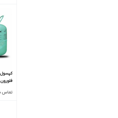
فلورون FLORON
تماس ب