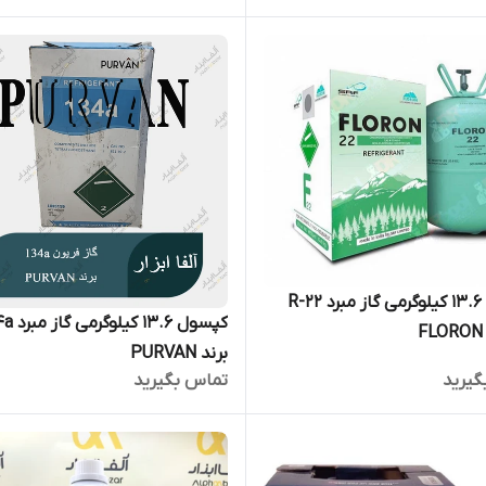
کپسول 13.6 کیلوگرمی گاز مبرد R-22
کپسول 
برند PURVAN
گیرید
تماس بگیرید