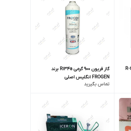
لوگرمی گاز مبرد R-22
گاز فریون ۹۰۰ گرمی R134a برند
FROGEN انگلیس اصلی
تماس بگیرید