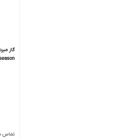
season
تماس ب