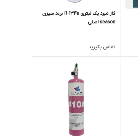
گاز مبرد یک لیتری R-134a برند سیزن
season اصلی
تماس بگیرید