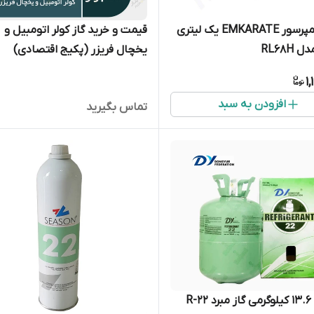
روغن کمپرسور EMKARATE یک لیتری
قیمت و خرید گاز کولر اتومبیل و
RL68H
یخچال فریزر (پکیج اقتصادی)
1
افزودن به سبد
تماس بگیرید
کپسول 13.6 کیلوگرمی گاز مبرد R-22