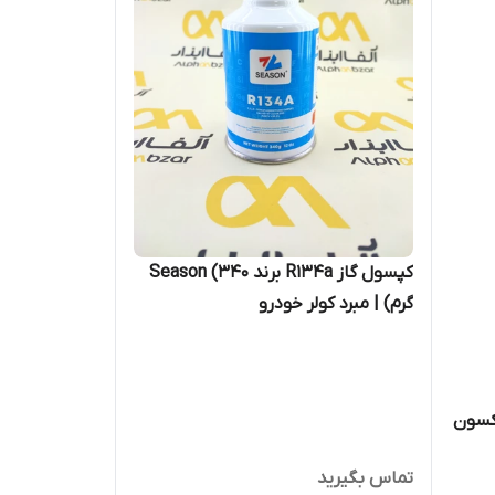
کپسول گاز R134a برند Season (340
گرم) | مبرد کولر خودرو
R-134 برند تکسون
تماس بگیرید