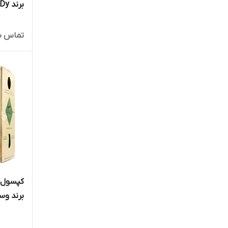
Season
برند Dy
WESTRON
تماس ب
Xpert
برند وسترون TRON