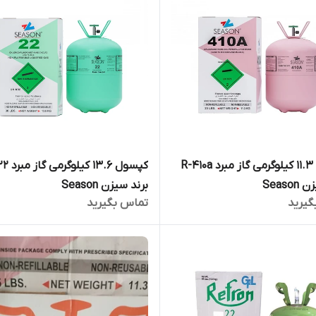
کپسول ۱۱.۳ کیلوگرمی گاز مبرد R-۴۱۰a
کپسول 13.6 کی
Seaso
برند سیزن Season
گیرید
تماس بگیرید