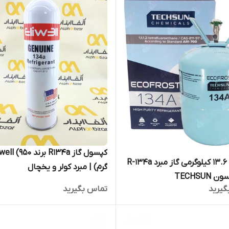
کپسول گاز R134a برند  (950
کپسول 13.6 کیلوگرمی گاز مبرد R-134a
گرم) | مبرد کولر و یخچال
TECHSUN
گیرید
تماس بگیرید