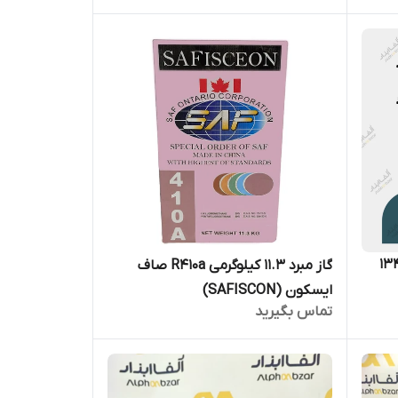
13.6 کیلوگرمی گاز مبرد 134a
گاز مبرد ۱۱.۳ کیلوگرمی R410a صاف
ایسکون (SAFISCON)
تماس بگیرید