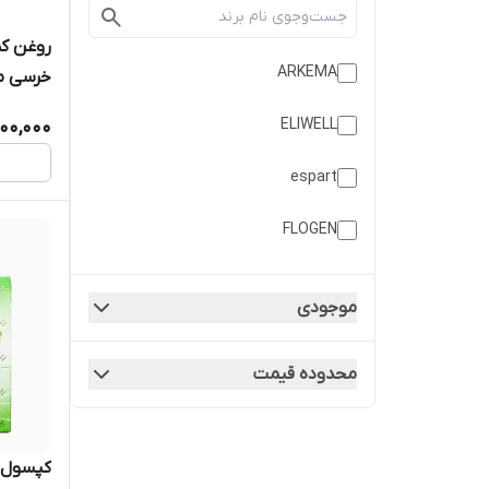
ARKEMA
خرسی مدل 
ELIWELL
,100,000
espart
FLOGEN
Floron
موجودی
ICERON
محدوده قیمت
OG COOL
PURVAN