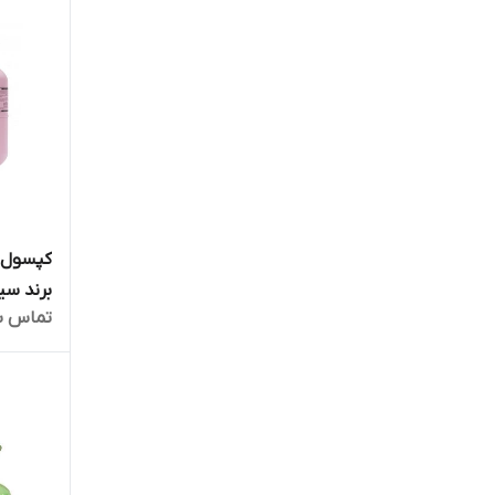
برند سیزن n
تماس ب