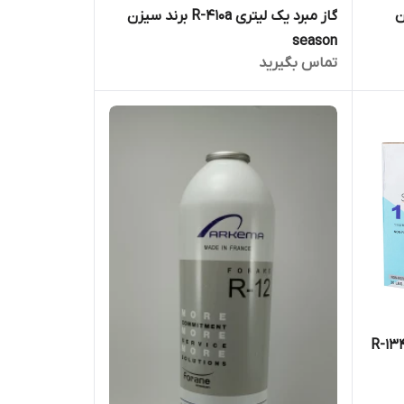
سیزن
گاز مبرد یک لیتری R-410a برند سیزن
season
تماس بگیرید
1 کیلوگرمی گاز مبرد R-134a