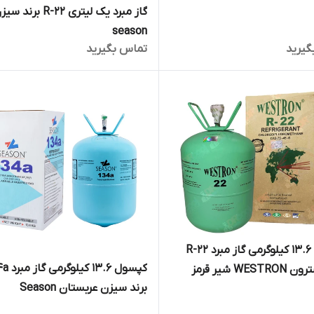
گاز مبرد یک لیتری R-22 برند 
season
گیرید
تماس بگیرید
کپسول 13.6 کیلوگرمی گاز مبرد R-22
کپسول 3.6
WES شیر قرمز
برند سیزن عربستان Season