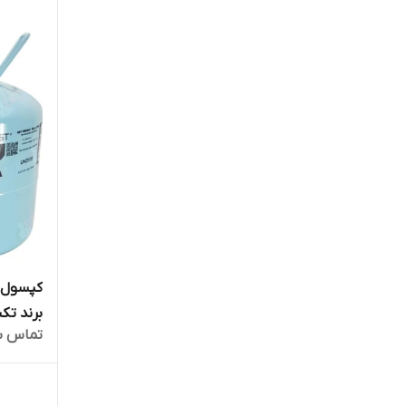
برند تکسون 
تماس ب