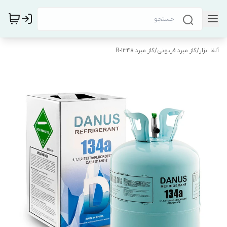
آلفا ابزار
/
گاز مبرد فریونی
/
گاز مبرد R-134a