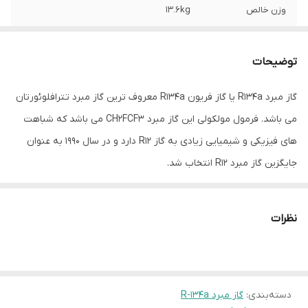
وزن خالص
13.6kg
وزن ناخالص
۱۷.۶kg
توضیحات
ترکیبات مولکولی
HFC
گاز مبرد R134a یا گاز فریون R134a معروف ترین گاز مبرد تترافلوئورتان
میزان خلوص
100%
می باشد. فرمول مولکولی این گاز مبرد CH2FCF3 می باشد که شباهت
های فیزیکی و شیمیایی زیادی به گاز R12 دارد و در سال 1990 به عنوان
جایگزین گاز مبرد R12 انتخاب شد.
مشخصات فنی گاز R134a
به دلیل تاثیرات مخربب گاز R134a بر لایه اوزون و ایجاد گرمایش بیش
نظرات
از حد در حال حاضر گاز R1234YF برای جایگزینی این گاز فریون انتخاب
شده است و در بیشتر کشورهای توسعه یافته در حال استفاده و
جایگزینی می باشد. رنگ سیلندر کپسول گاز مبرد R134a به رنگ آبی
دسته‌بندی
:
گاز مبرد R-134a
روشن می باشد و در وزن 13.6 کیلوگرم به بازار ارائه می شود.