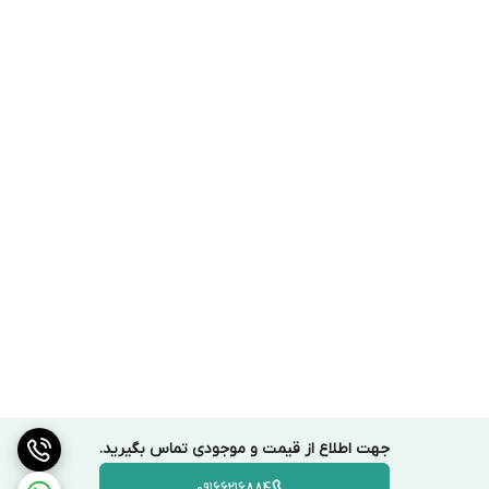
جهت اطلاع از قیمت و موجودی تماس بگیرید.
09166216884