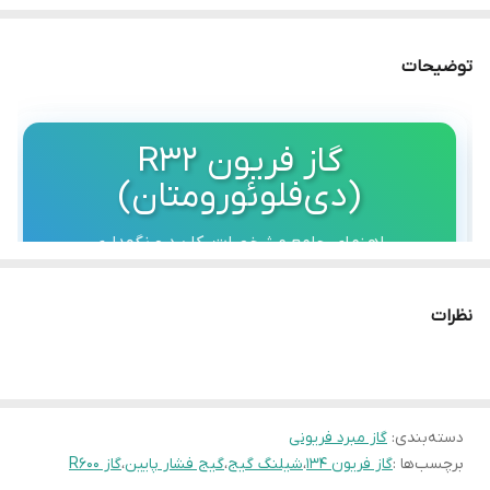
توضیحات
گاز فریون R32
(دی‌فلوئورومتان)
راهنمای جامع مشخصات، کاربرد و نگهداری
نظرات
مشخصات فنی R32
📋
فرمول شیمیایی
دسته‌بندی
:
گاز مبرد فریونی
برچسب‌ها :
گاز فریون 134
،
شیلنگ گیج
،
گیج فشار پایین
،
گاز R600
CH₂F₂