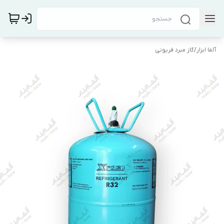
آلفا ابزار
/
گاز مبرد فریونی