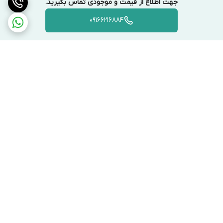
جهت اطلاع از قیمت و موجودی تماس بگیرید.
09166216884
3
گاز خالص:
برخلاف مخلوط‌هایی مثل R410A،
R32 یک گاز خالص است که تعمیر و نگهداری
را آسان‌تر می‌کند
برگشت به بالا
تأثیرات زیست‌محیطی
🌍
دوستدار محیط زیست
ارسال ویژه
پشتیبانی ۲۴ ساعته
با GWP تنها 675 در مقایسه با R410A (GWP: 2088)، R32
تأثیر زیست‌محیطی 68% کمتری دارد.