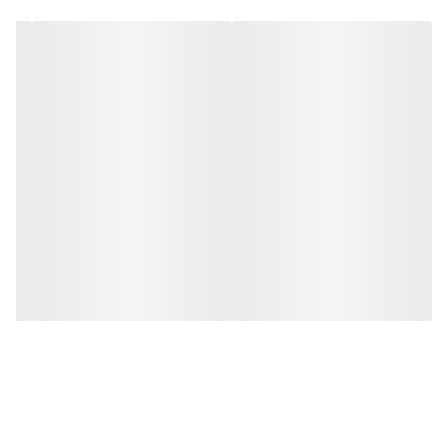
نقطه جوش
-51.7°C (-60.1°F)
چگالی در 25°C
0.81 گرم بر سانتی‌متر مکعب
پتانسیل گرمایش جهانی (GWP)
675