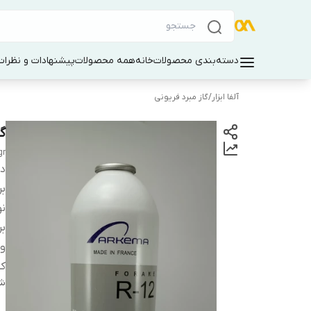
دسته‌بندی محصولات
خانه
همه محصولات
پیشنهادات و نظرات 
آلفا ابزار
/
گاز مبرد فریونی
گاز 
gr
دس
بر
نو
بر
و
کش
شن