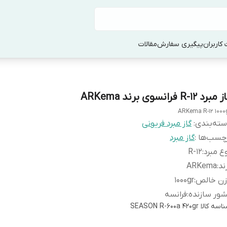
کاربران
پیگیری سفارش
مقالات
مبرد R-12 فرانسوی برند ARKema
ARKema R-12 1000
ته‌بندی
:
گاز مبرد فریونی
چسب‌ها :
گاز مبرد
ع مبرد
:
R-12
ند
:
ARKema
زن خالص
:
1000gr
ور سازنده
:
فرانسه
اسه کالا
SEASON R-600a 420gr