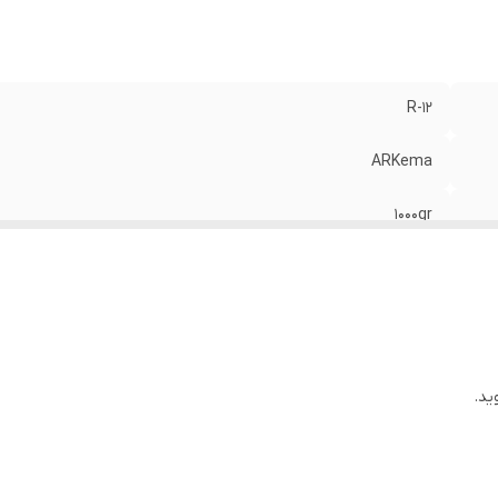
R-12
ARKema
1000gr
فرانسه
ید.