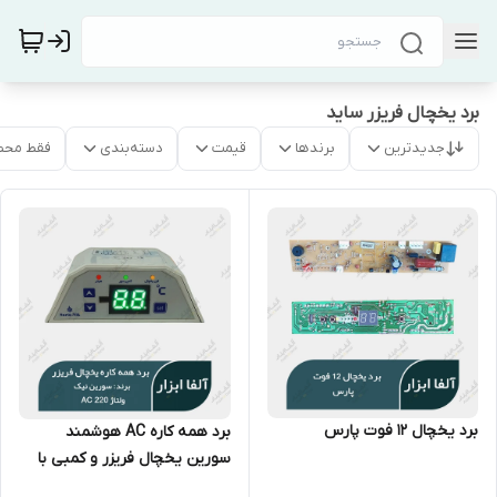
برد یخچال فریزر ساید
جدیدترین
برندها
قیمت
دسته‌بندی
فقط محص
برد یخچال 12 فوت پارس
برد همه کاره AC هوشمند
سورین یخچال فریزر و کمبی با
فن 220 ولت (سری جدید)