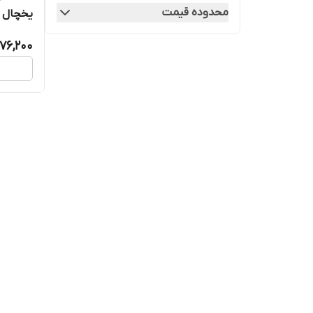
محدوده قیمت
یخچال ف
76,200