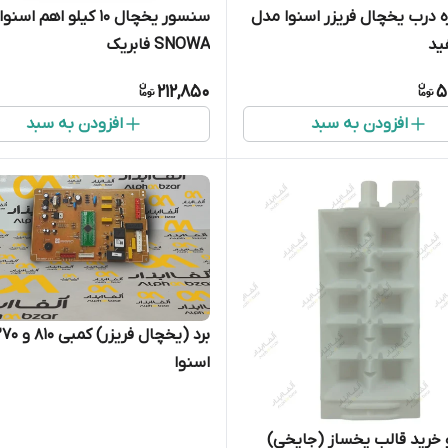
 درب یخچال فریزر اسنوا مدل
سنسور یخچال 10 کیلو اهم اسنوا
SNOWA فابریک
212,850
5
افزودن به سبد
افزودن به سبد
اسنوا
خرید قالب یخساز (جایخی)