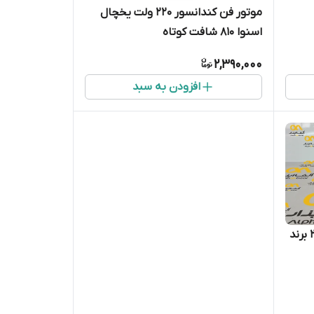
موتور فن کندانسور 220 ولت یخچال
اسنوا 810 شافت کوتاه
2,390,000
افزودن به سبد
برد (یخچال فریزر) کمبی 810 و 270 برند