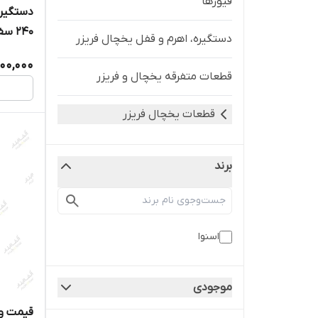
فیوزها
دستگیره
240 سفید
دستگیره، اهرم و قفل یخچال فریزر
00,000
قطعات متفرقه یخچال و فریزر
قطعات یخچال فریزر
برند
اسنوا
موجودی
قیمت و 