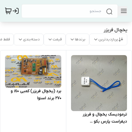
یخچال فریزر
پربازدیدترین
برندها
قیمت
دسته‌بندی
فقط م
برد (یخچال فریزر) کمبی 810 و
270 برند اسنوا
ترمودیسک یخچال و فریزر
دیفراست پارس بکو ...