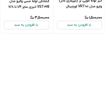
انبر لوله مویی بر (کپیلاری کاتر)
گشادکن لوله مسی والیو مدل
ولیو مدل VRT-101 اورجینال
VST-22B انبری سایز 1/4 تا 7/8
اینچ
3,500,000
1,500,000
افزودن به سبد
افزودن به سبد