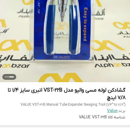
گشادکن لوله مسی والیو مدل VST-22B انبری سایز 1/4 تا
7/8 اینچ
برند:
Value
شناسه کالا
VALUE VST-22B