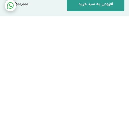
E. انواع مدل‌ها و محصولات مشابه
افزودن به سبد خرید
3,500,000
VALUE VST-22:
مدل قدیمی‌تر با سری‌های متفاوت.
VALUE VSH-19:
گشاد کن هیدرولیکی برای
سایزهای بالاتر.
مدل‌های مشابه:
محصولات برندهای Tasco،
Imperial و برندهای متفرقه چینی.
برگشت به بالا
F. محاسن (مزایا)
سرعت عمل بسیار بالا در مقایسه با روش‌های سنتی.
وزن سبک و قابلیت حمل آسان در کیف ابزار.
دقت بالا در گرد نگه داشتن دهانه لوله بدون ترک
ارسال ویژه
پشتیبانی ۲۴ ساعته
خوردگی.
صرفه اقتصادی با حذف نیاز به خرید کوپلینگ مسی.
۷ روز ضمانت بازگشت کالا
ضمانت اصالت کالا