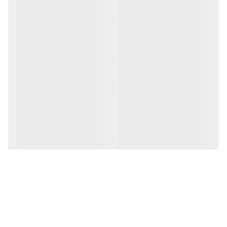
افت فشار عبور کند. این محصول ساخت کمپانی معتبر
VALUE
بوده
و برای برش لوله‌های نرم مسی تا قطر ۳ میلی‌متر ایده‌آل است.
B. مشخصات فنی کامل
برند (سازنده)
VALUE (ولیو)
مدل
VRT-101
نام انگلیسی
Thin Tube Plier / Capillary Tube Cutter