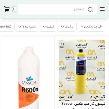
جدیدترین
برندها
قیمت
دسته‌بندی
فقط محص
کپسول گاز مپ مکس Season |