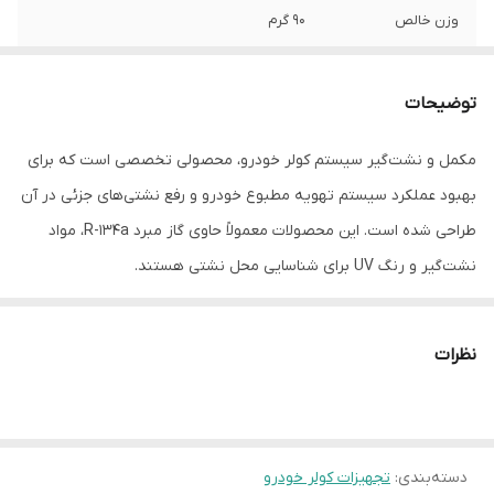
وزن خالص
۹۰ گرم
مقدار مبرد
55 گرم گاز 134
توضیحات
مقدار Dryer خشک
5 گرم
کننده
مکمل و نشت‌گیر سیستم کولر خودرو، محصولی تخصصی است که برای
بهبود عملکرد سیستم تهویه مطبوع خودرو و رفع نشتی‌های جزئی در آن
مقدار Stop Leak
30 گرم
نشت گیر
طراحی شده است. این محصولات معمولاً حاوی گاز مبرد R-134a، مواد
نشت‌گیر و رنگ UV برای شناسایی محل نشتی هستند.
🛠 نحوه استفاده از مکمل و نشت‌گیر کولر خودرو
برای استفاده صحیح از این محصولات، مراحل زیر را دنبال کنید:
نظرات
مطالعه دستورالعمل محصول:
قبل از شروع، دستورالعمل‌های موجود
روی بسته‌بندی محصول را به دقت مطالعه کنید.
شناسایی پورت فشار پایین:
در سیستم کولر خودرو، دو پورت وجود
دسته‌بندی
:
تجهیزات کولر خودرو
دارد؛ یکی با علامت "L" (فشار پایین) و دیگری با "H" (فشار بالا). فقط از