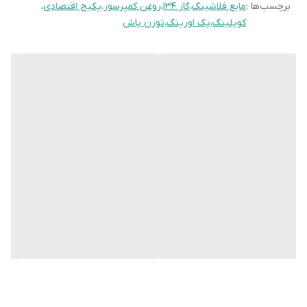
برچسب‌ها :
مایع فلاشینگ
،
گاز 134
،
روغن کمپرسور
،
پکیج اقتصادی
،
پورت "L" برای تزریق استفاده کنید.
کوپلینگ
،
پک اورینگ
،
توزن پاش
اتصال کپسول به پورت:
کپسول نشت‌گیر را با استفاده از شیلنگ
مخصوص به پورت فشار پایین متصل کنید.
راه‌اندازی سیستم کولر:
خودرو را روشن کرده و سیستم کولر را در
بالاترین سطح خنک‌کنندگی قرار دهید تا مواد به‌خوبی در سیستم
گردش کنند.
تزریق محتویات کپسول:
با باز کردن شیر کپسول، محتویات آن را به
سیستم تزریق کنید.
بررسی عملکرد سیستم:
پس از تزریق، عملکرد سیستم کولر را بررسی
کنید. اگر سرمایش بهبود یافته است، نشتی به‌طور موقت برطرف شده
است.
⚠️ نکات مهم و هشدارها
نوع مبرد:
اطمینان حاصل کنید که نوع مبرد مورد استفاده با سیستم
کولر خودرویتان سازگار است.