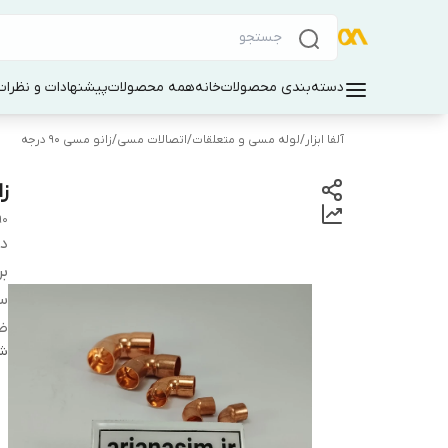
دسته‌بندی محصولات
خانه
همه محصولات
پیشنهادات و نظرات 
آلفا ابزار
/
لوله مسی و متعلقات
/
اتصالات مسی
/
زانو مسی ۹۰ درجه
زان
opper pipe elbow
دس
بر
سا
ضخ
شن