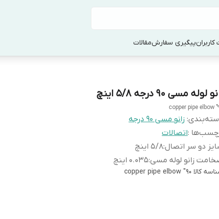
کاربران
پیگیری سفارش
مقالات
و لوله مسی ۹۰ درجه ۵/۸ اینچ
90" c
ته‌بندی
:
زانو مسی ۹۰ درجه
چسب‌ها :
اتصالات
یز دو سر اتصال
:
۵/۸ اینچ
امت زانو لوله مسی
:
۰.۰۳۵ اینچ
اسه کالا
90" copper pipe elbow