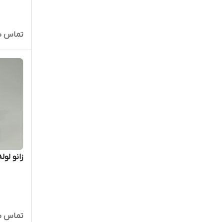
تماس ب
زانو لوله مسی ۰
تماس ب