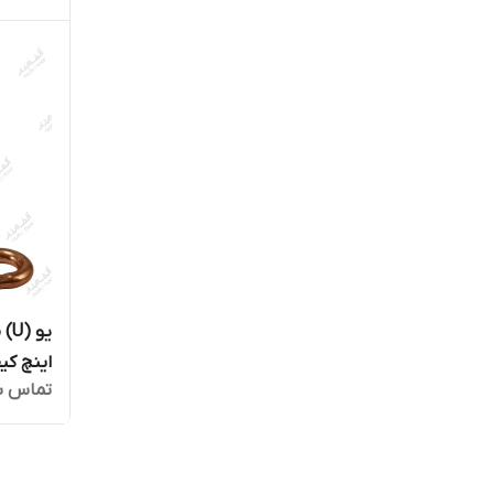
اینچ کی
تماس ب