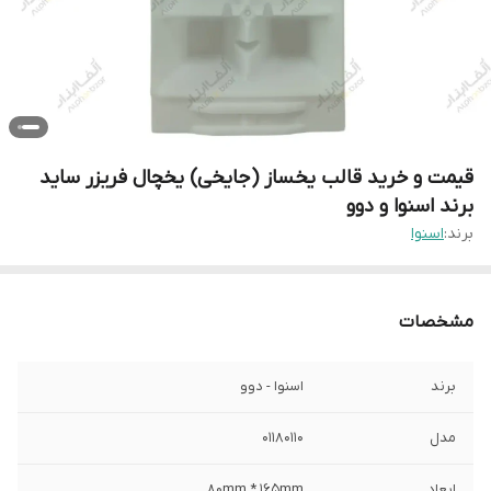
قیمت و خرید قالب یخساز (جایخی) یخچال فریزر ساید
برند اسنوا و دوو
برند:
اسنوا
مشخصات
برند
اسنوا - دوو
مدل
01180110
ابعاد
80mm * 165mm