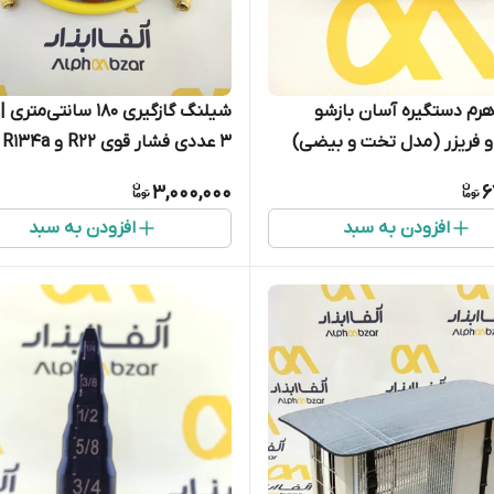
اهرم دستگیره آسان بازشو
شیلنگ گازگیری 180 سانتی‌م
 فریزر (مدل تخت و بیضی)
3 عددی فشار قوی R22 و R134a
3,000,000
6
افزودن به سبد
افزودن به سبد