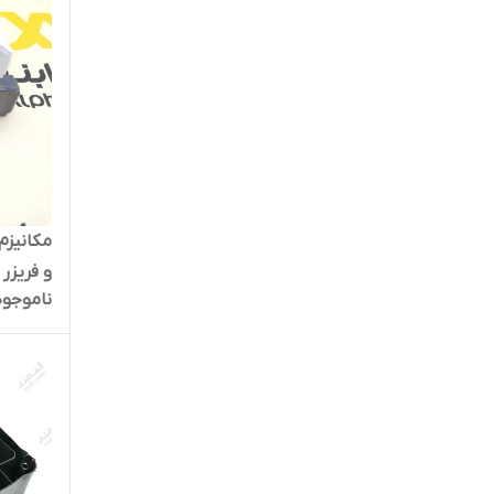
مکانیزم
و فریزر
ناموجود