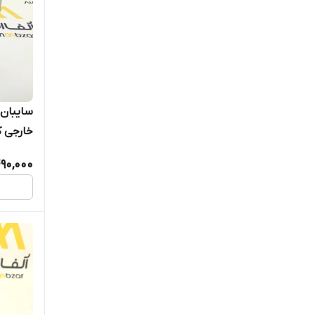
سایبان 
خارجی ک
عایق حرا
490,000