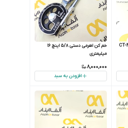
مدل CT-N9005-
خم کن اهرمی دستی 5/8 اینچ 16
میلیمتری
8,000,000
افزودن به سبد