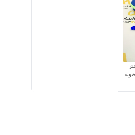
تر
Mu) | ضد ضربه