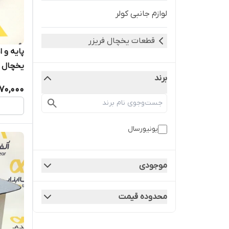
لوازم جانبی کولر
قطعات یخچال فریزر
پایه و 
یخچال و
برند
70,000
یونیورسال
موجودی
محدوده قیمت