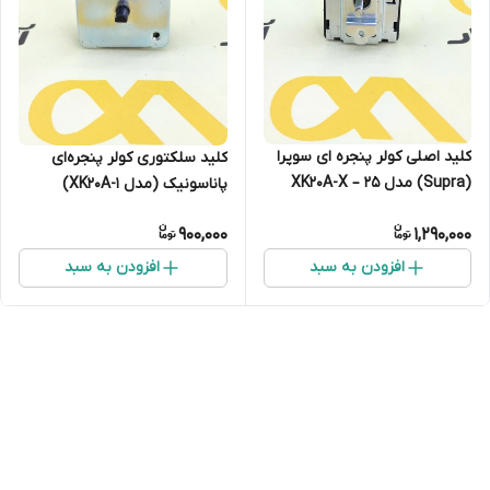
کلید اصلی کولر پنجره ای سوپرا
کلید سلکتوری کولر پنجره‌ای
(Supra) مدل XK20A-X – 25
پاناسونیک (مدل XK20A-1)
آمپر
900,000
1,290,000
افزودن به سبد
افزودن به سبد