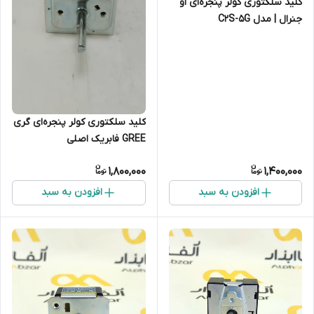
کلید سلکتوری کولر پنجره‌ای او
جنرال | مدل C2S-5G
کلید سلکتوری کولر پنجره‌ای گری
GREE فابریک اصلی
1,800,000
1,400,000
افزودن به سبد
افزودن به سبد