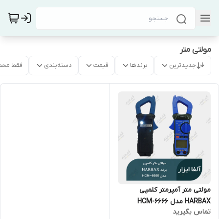
مولتی متر
جدیدترین
برندها
قیمت
دسته‌بندی
فقط محص
مولتی متر آمپرمتر کلمپی
HARBAX مدل HCM-6666
تماس بگیرید