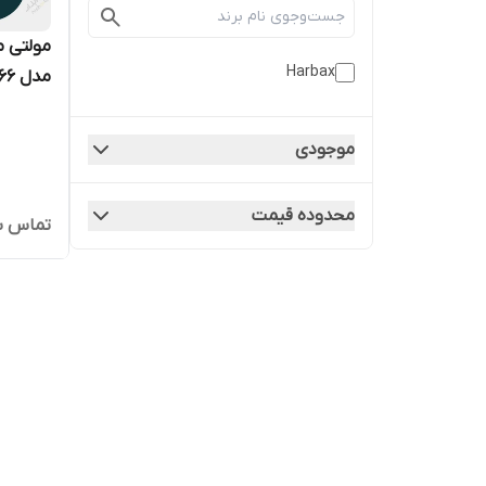
Harbax
مدل HCM-6666
موجودی
محدوده قیمت
تماس ب