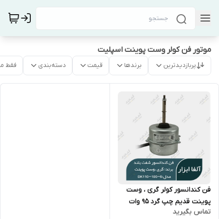
موتور فن کولر وست پوینت اسپلیت
پربازدیدترین
برندها
قیمت
دسته‌بندی
فقط م
فن کندانسور کولر گری ، وست
پوینت قدیم چپ گرد 95 وات
تماس بگیرید
شافت بلند