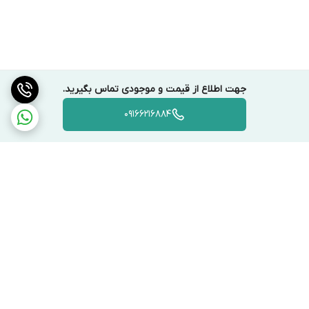
مشکل در یاتاقان‌ها و بوش‌های موتور
🔹
راه‌حل‌ها:
روغن‌کاری یاتاقان‌ها
تمیز کردن پره‌های فن
جهت اطلاع از قیمت و موجودی تماس بگیرید.
در صورت خرابی، تعویض موتور
09166216884
✅
۳. فن صدای زیاد تولید می‌کند
🔹
علت‌ها:
شکستگی یا عدم تعادل پره‌ها
شل شدن پیچ‌های نصب
خرابی بلبرینگ‌ها
🔹
راه‌حل‌ها:
برگشت به بالا
بررسی و سفت کردن پیچ‌ها
تعویض پره‌های فن در صورت شکستگی
تعویض بلبرینگ‌های موتور