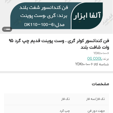
فن کندانسور کولر گری ، وست پوینت قدیم چپ گرد 95
وات شافت بلند
YDK110-100-6
برند:
OG COOL
شناسه کالا
YDK110-100-6
مشخصات
تک فاز/سه فاز
تک فاز
جهت دور فن
چپ گرد