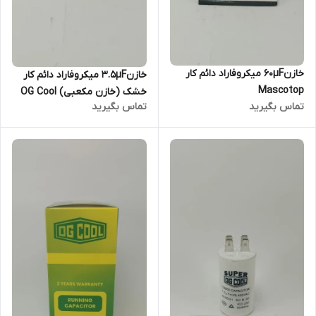
خازن60µF میکروفاراد دائم کار
خازن۳.۵µF میکروفاراد دائم کار
Mascotop
خشک (خازن مکعبی) OG Cool
تماس بگیرید
تماس بگیرید
سری CBB61