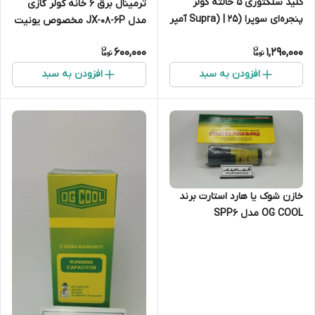
کلید سلکتوری 5 حالته کولر
ترمینال برق ۶ خانه کولر گازی
پنجره‌ای سوپرا (Supra) | 25 آمپر
مدل JX-08-6P مخصوص یونیت
خارجی
600,000
1,290,000
افزودن به سبد
افزودن به سبد
خازن شوک یا هارد استارت برند
OG COOL مدل SPP۶