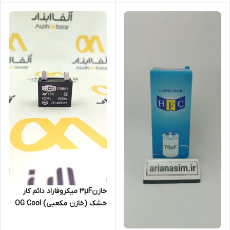
خازن۳µF میکروفاراد دائم کار
خشک (خازن مکعبی) OG Cool
سری CBB61