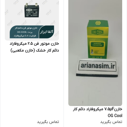
خازن موتور فن ۲.۵ میکروفاراد
دائم کار خشک (خازن مکعبی)
OG Cool سری CBB61
خازن7.5µF میکروفاراد دائم کار
OG Cool
تماس بگیرید
تماس بگیرید