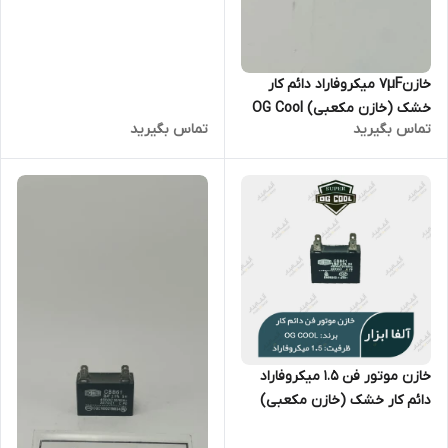
خازن۷µF میکروفاراد دائم کار
خشک (خازن مکعبی) OG Cool
تماس بگیرید
تماس بگیرید
سری CBB61
خازن موتور فن 1.5 میکروفاراد
دائم کار خشک (خازن مکعبی)
OG Cool سری CBB61