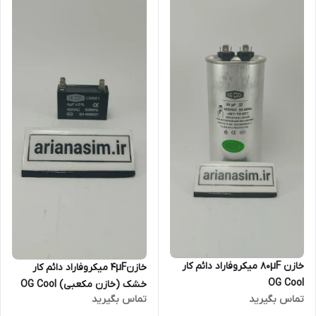
خازن 80µF میکروفاراد دائم کار
خازن۴µF میکروفاراد دائم کار
OG Cool
خشک (خازن مکعبی) OG Cool
تماس بگیرید
تماس بگیرید
سری CBB61