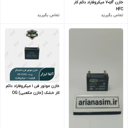
خازن 70µF میکروفاراد دائم کار
HFC
تماس بگیرید
تماس بگیرید
خازن موتور فن 1 میکروفاراد دائم
کار خشک (خازن مکعبی) OG
Cool سری CBB61 کپی