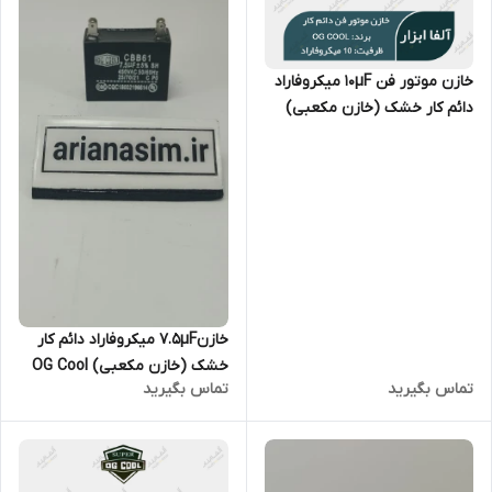
خازن موتور فن 10µF میکروفاراد
دائم کار خشک (خازن مکعبی)
OG Cool سری CBB61
خازن۷.۵µF میکروفاراد دائم کار
خشک (خازن مکعبی) OG Cool
تماس بگیرید
تماس بگیرید
سری CBB61