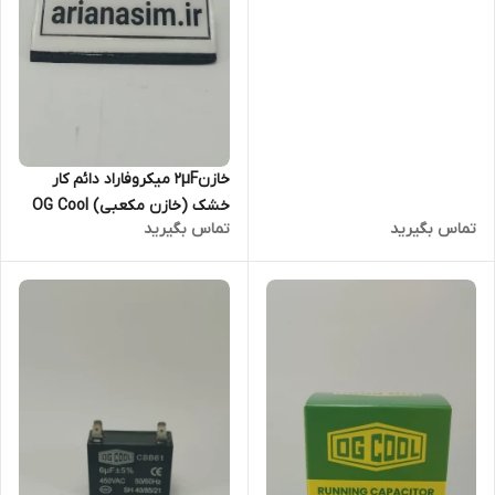
خازن۲µF میکروفاراد دائم کار
خشک (خازن مکعبی) OG Cool
تماس بگیرید
تماس بگیرید
سری CBB61