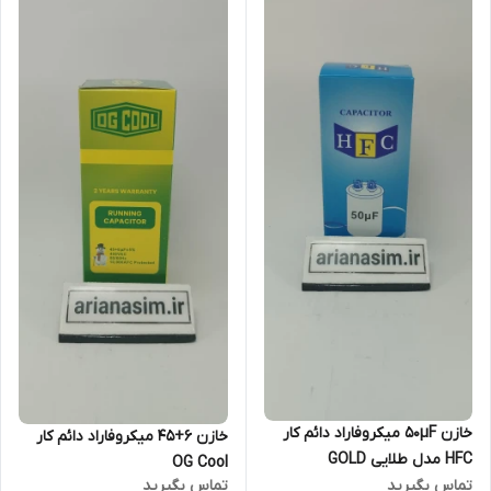
خازن 50µF میکروفاراد دائم کار
خازن 6+45 میکروفاراد دائم کار
HFC مدل طلایی GOLD
OG Cool
تماس بگیرید
تماس بگیرید