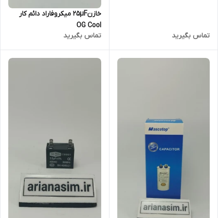
خازن25µF میکروفاراد دائم کار
OG Cool
تماس بگیرید
تماس بگیرید