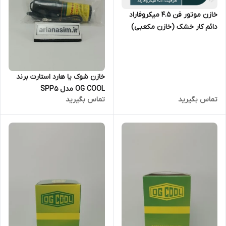
خازن موتور فن 4.5 میکروفاراد
دائم کار خشک (خازن مکعبی)
OG Cool سری CBB61
خازن شوک یا هارد استارت برند
OG COOL مدل SPP۵
تماس بگیرید
تماس بگیرید