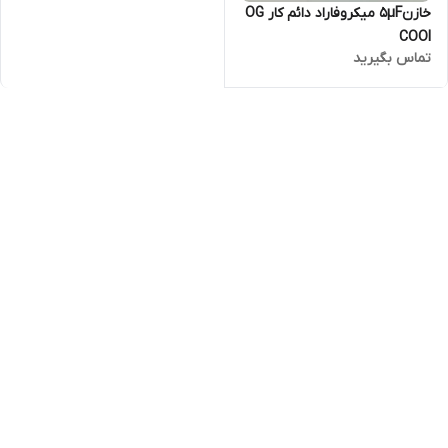
خازن5µF میکروفاراد دائم کار OG
COOl
تماس بگیرید