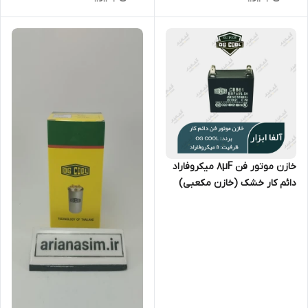
خازن موتور فن ۸µF میکروفاراد
دائم کار خشک (خازن مکعبی)
OG Cool سری CBB61