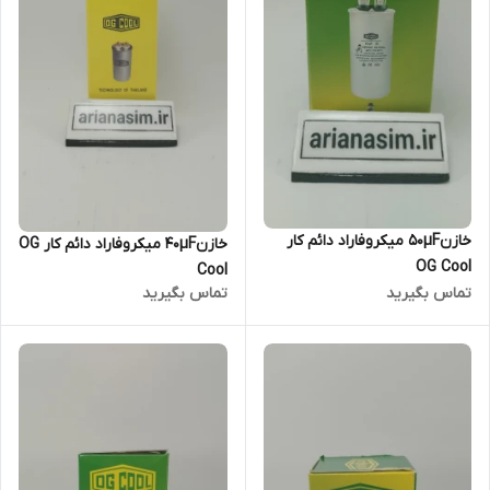
خازن50µF میکروفاراد دائم کار
خازن40µF میکروفاراد دائم کار OG
OG Cool
Cool
تماس بگیرید
تماس بگیرید