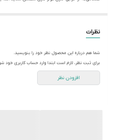
تعداد پایه
برای شروع لازم است تا یک خازن دقیقا مشابه خازن کولر
خازنی را انتخاب کنید که ظرفیت آن با کولر گازی شما، هم
مراحل زیر را به ترتیب انجام دهید: ابتدا جهت رعایت ای
نظرات
ابتدا خازن قبلی را که به کمک بست متصل شده است، با
حالا برای جلوگیری از اشتباه، هر کدام از سیم های متص
شما هم درباره این محصول نظر خود را بنویسید.
در نهایت خازن قبلی را بر داشته و خازن جدید را نصب ک
برای ثبت نظر، لازم است ابتدا وارد حساب کاربری خود شو
تمامی سیم ها را مطابق با جدول زیر وصل کنید.در هنگ
افزودن نظر
حرف C بر روی کمپرسور به معنای COM و مشترک، S مخفف استارت و R مخفف رانینگ است.
در اتصال سیم‌ها به خازن، com خازن به R کمپرسور و نول متصل می‌شود، herm خازن به S کمپرسور و C کمپرسور بدون وارد شدن به خازن وارد فاز می‌شود.
همچنین سر FAN خازن نیز برای اتصال سیم فن می‌باشد.