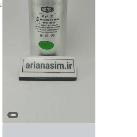
شن
مح
تع