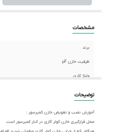
مشخصات
برند
ظرفیت خازن µF
ولتاژ کاری
تلرانس خازن
توضیحات
نوع خازن
آموزش نصب و تعویض خازن کمپرسور :
محدوده دمای کاری
محل قرارگیری خازن کولر گازی در کنار کمپرسور است.
هنگامی‌که از خرابی خازن کولر گازی مطمئن شدید اقدا