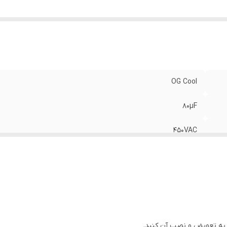
OG Cool
80µF
450VAC
5%
دائم کار روغنی
40- درجه سانتیگراد الی 85 درجه سانتیگراد
م به تعویض و نصب آن کنید.