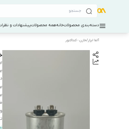
دسته‌بندی محصولات
خانه
همه محصولات
پیشنهادات و نظرات 
آلفا ابزار
/
خازن - کنتاکتور
خازن µF
µF
بر
دس
بر
بر
ظر
ول
تل
نو
ن