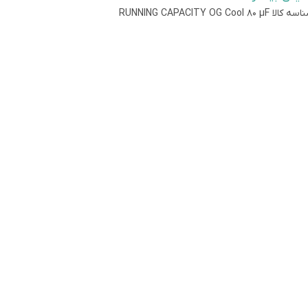
اسه کالا
دوده دمای کاری
:
40- درجه سانتیگراد الی 85 درجه سانتیگراد
RUNNING CAPACITY OG Cool 80 µF
داد پایه
:
2 پایه