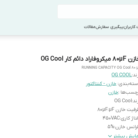
کاربران
پیگیری سفارش
مقالات
80 میکروفاراد دائم کار OG Cool
RUNNING CAPACITY OG Cool 80 
ند:
OG COOL
ته‌بندی
:
خازن - کنتاکتور
چسب‌ها :
خازن
ند
:
OG Cool
فیت خازن µF
:
80µF
تاژ کاری
:
450VAC
رانس خازن
:
5%
ع خازن
:
دائم کار روغنی
مایش بیشتر