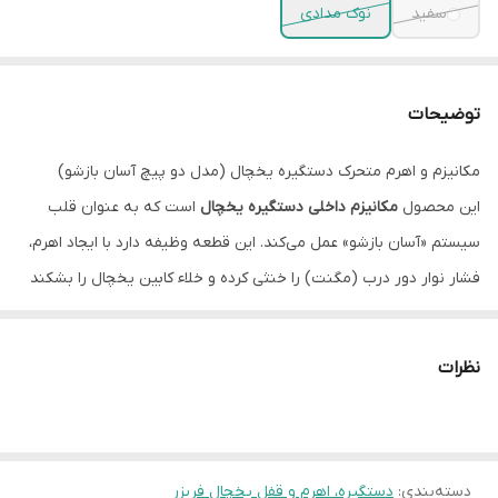
سفید
نوک مدادی
توضیحات
مکانیزم و اهرم متحرک دستگیره یخچال (مدل دو پیچ آسان بازشو)
این محصول
مکانیزم داخلی دستگیره یخچال
است که به عنوان قلب
سیستم «آسان بازشو» عمل می‌کند. این قطعه وظیفه دارد با ایجاد اهرم،
فشار نوار دور درب (مگنت) را خنثی کرده و خلاء کابین یخچال را بشکند
تا درب به نرمی باز شود. این مدل خاص از نوع
دو پیچ
بوده و معمولاً در
یخچال‌های ایرانی و مونتاژی مانند هیمالیا و الکترواستیل استفاده
نظرات
می‌شود.
B. مشخصات فنی
نام قطعه
مکانیزم (پایه) متحرک دستگیره یخچال
دسته‌بندی
:
دستگیره، اهرم و قفل یخچال فریزر
نوع اتصال
دو پیچ (2 Screw Mount)