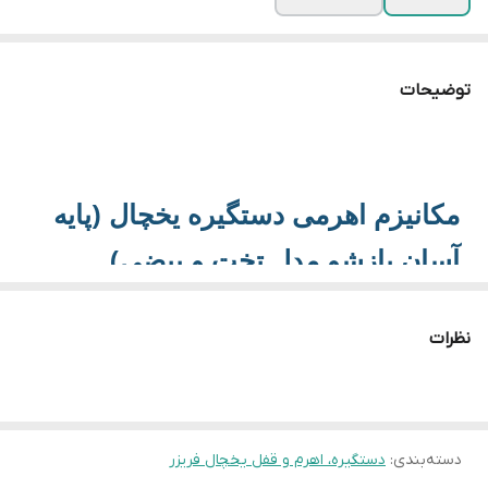
توضیحات
مکانیزم اهرمی دستگیره یخچال (پایه
آسان بازشو مدل تخت و بیضی)
**مکانیزم اهرمی دستگیره تخت**، قطعه‌ای حیاتی برای
نظرات
یخچال‌فریزرهایی با دستگیره‌های دارای طراحی **بیضی، صاف یا
تخت** است. این پایه داخلی با ایجاد یک اهرم فشار، نیروی مورد نیاز
برای غلبه بر نیروی مغناطیسی و خلأ ناشی از آب‌بندی نوار دور درب
(گسکت) را کاهش می‌دهد. استفاده از این قطعه، باز شدن درب را
آسان کرده و از اعمال فشار مستقیم به نوار دور درب جلوگیری
دسته‌بندی
:
دستگیره، اهرم و قفل یخچال فریزر
می‌کند که به **افزایش طول عمر** یخچال کمک می‌نماید.