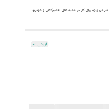
راحی ویژه برای کار در محیط‌های تعمیرگاهی و خودرو،
افزودن نظر
لر خودرو را ممکن می‌سازد. استفاده از
کوپلینگ
ش ایمنی کار، جلوگیری از هدررفت گاز و دقت شارژ مؤثر
ف‌پذیر، مقاوم در برابر ترک‌خوردگی و دمای محیط.