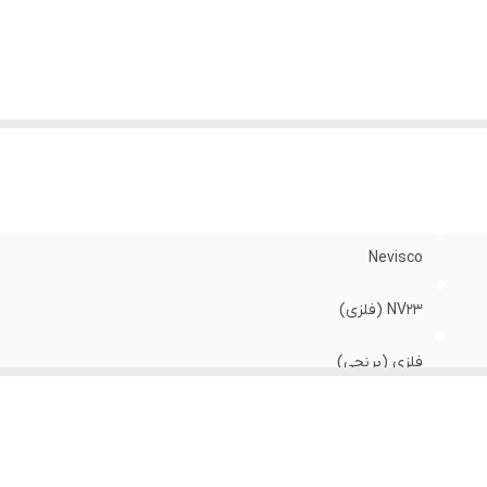
Nevisco
NV23 (فلزی)
فلزی (برنجی)
مبرد R134a خودرو
دستی، برای باز/بسته کردن دقیق