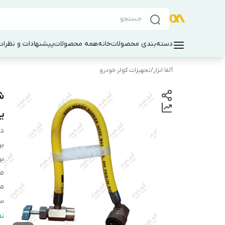
دسته‌بندی محصولات
خانه
همه محصولات
پیشنهادات و نظرات 
آلفا ابزار
/
تجهیزات کولر خودرو
ی
دس
بر
بر
م
مت
سا
شی
ن