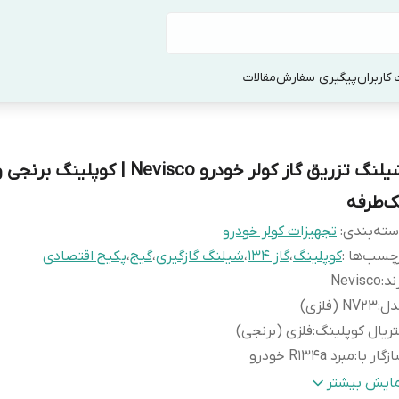
کاربران
پیگیری سفارش
مقالات
شیلنگ تزریق گاز کولر خودرو Nevisco | کوپلینگ
ک‌طرفه
ته‌بندی
:
تجهیزات کولر خودرو
چسب‌ها :
کوپلینگ
،
گاز 134
،
شیلنگ گازگیری
،
گیج
،
پکیج اقتصادی
ند
:
Nevisco
دل
:
NV23 (فلزی)
ریال کوپلینگ
:
فلزی (برنجی)
زگار با
:
مبرد R134a خودرو
ر کنترل
:
دستی، برای باز/بسته کردن دقیق
مایش بیشتر