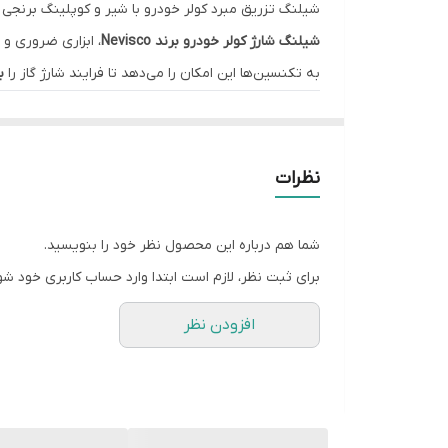
شیلنگ تزریق مبرد کولر خودرو با شیر و کوپلینگ برنجی Nevisco
شیلنگ شارژ کولر خودرو برند Nevisco
، ابزاری ضروری و
به تکنسین‌ها این امکان را می‌دهد تا فرایند شارژ گاز را
ب
مشخصات فنی و تخصصی:
🔸
کاربری:
طراحی‌شده برای
شارژ مبرد به سیستم کولر خودرو
(معمولاً R134a) به کمک کپسول گاز و گیج فشار یا مستقیم از اسپری‌های گاز. مناسب برای استفاده 
نظرات
🔸
کوپلینگ برنجی با قفل سریع (Quick Coupler):
این شیلنگ در یک سر خود دارای
کوپلینگ برنجی با رزوه 
شما هم درباره این محصول نظر خود را بنویسید.
برنجی مقاوم در برابر خوردگی
، طول عمر بالای شیلنگ را 
برای ثبت نظر، لازم است ابتدا وارد حساب کاربری خود شو
🔸
شیر دستی کنترل جریان (Valve):
افزودن نظر
در مسیر شیلنگ، یک شیر دستی تعبیه شده که کاربر بتو
است.
🔸
بدنه شیلنگ:
جنس شیلنگ از
لاستیک مقاوم به فشار با بافت داخلی 