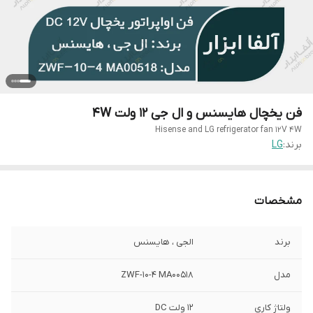
فن یخچال هایسنس و ال جی 12 ولت 4W
Hisense and LG refrigerator fan 12V 4W
برند:
LG
مشخصات
برند
الجی ، هایسنس
مدل
ZWF-10-4 MA00518
ولتاژ کاری
12 ولت DC