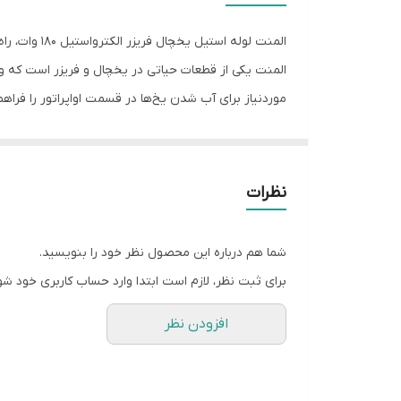
ولتاژ کاری
المنت لوله استیل یخچال فریزر الکترواستیل 180 وات، راه‌حلی کارآمد برای یخچال و فریزر
نوع المنت
المنت یکی از قطعات حیاتی در یخچال و فریزر است که وظ
موردنیاز برای آب شدن یخ‌ها در قسمت اواپراتور را فراه
وات، عمر مفید دستگاه خود را افزایش داده و هزینه‌های
نظرات
برای توضیحات بیشتر روی لینک زیر کلیک کنید.
انواع المنت و نحوه تست و نصب
شما هم درباره این محصول نظر خود را بنویسید.
برای ثبت نظر، لازم است ابتدا وارد حساب کاربری خود شو
افزودن نظر