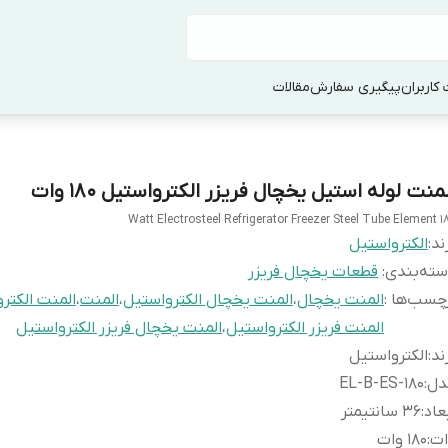
کاربران
پیگیری سفارش
مقالات
منت لوله استیل یخچال فریزر الکترواستیل 180 وات
180 Watt Electrosteel Refriger
ند:
الکترواستیل
ته‌بندی
:
قطعات یخچال فریزر
چسب‌ها :
المنت یخچال
،
المنت یخچال الکترواستیل
،
المنت
،
المنت الکتر
المنت فریزر الکترواستیل
،
المنت یخچال فریزر الکترواستیل
ند
:
الکترواستیل
دل
:
EL-B-ES-180
عاد
:
36 سانتیمتر
ات
:
180 وات