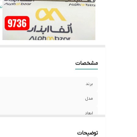
ول
ن
نو
مشخصات
برند
مدل
ابعاد
وات
توضیحات