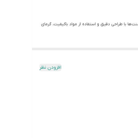
‌ها با طراحی دقیق و استفاده از مواد باکیفیت، گرمای
ویژگی‌های المنت لوله استیل یخچال فریزر الکترواستیل 180 وات شامل مصرف کم انرژی، دوام بالا، مقاومت در برابر رطوبت و ... است. با انتخاب المنت لوله استیل یخچال فریزر الکترواستیل 180
افزودن نظر