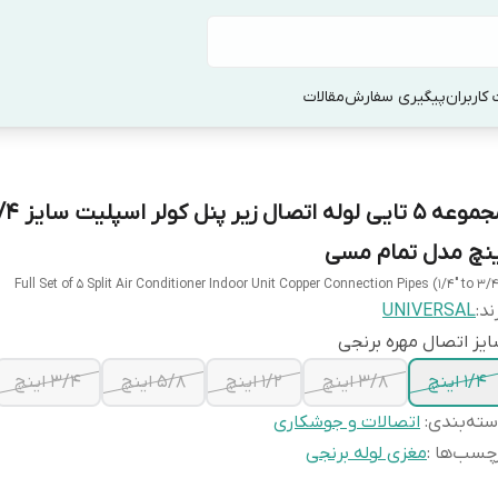
کاربران
پیگیری سفارش
مقالات
ینچ مدل تمام مسی
Full Set of 5 Split Air Conditioner Indoor Unit Copper Connection Pipes (1/4" to 3/4
ند:
UNIVERSAL
یز اتصال مهره برنجی
۱/۴ اینچ
۳/۸ اینچ
۱/۲ اینچ
۵/۸ اینچ
۳/۴ اینچ
ته‌بندی
:
اتصالات و جوشکاری
چسب‌ها :
مغزی لوله برنجی