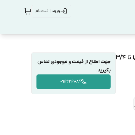
ورود | ثبت‌نام
مجموعه ۵ تایی لوله اتصال زیر پنل کولر اسپلیت سایز ۱/۴ تا ۳/۴
جهت اطلاع از قیمت و موجودی تماس
بگیرید.
09166216884