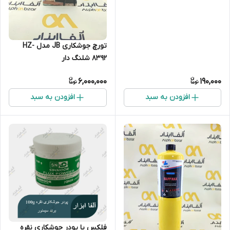
تورچ جوشکاری JB مدل HZ-
8392 شلنگ دار
6,000,000
190,000
افزودن به سبد
افزودن به سبد
فلکس یا پودر جوشکاری نقره