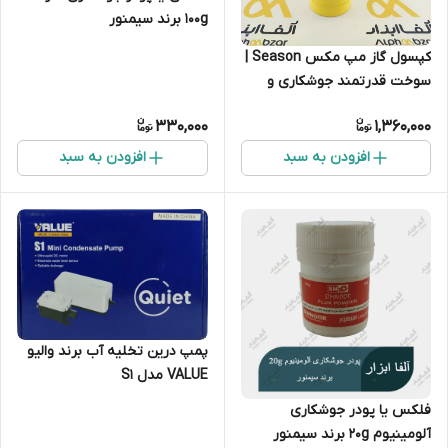
100g برند سیمنور
کپسول گاز مپ مکس Season |
سوخت قدرتمند جوشکاری و
بریزینگ
330,000
1,360,000
افزودن به سبد
افزودن به سبد
پمپ درین تخلیه آب برند والیو
VALUE مدل S1
فلکس یا پودر جوشکاری
آلومینیوم ۲۰g برند سیمنور