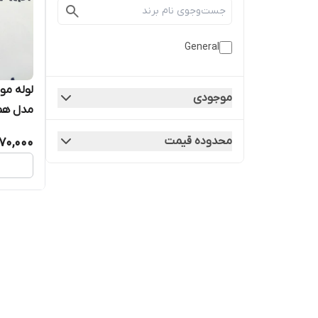
General
موجودی
مدل هم
آبسردک
محدوده قیمت
70,000