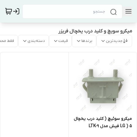
میکرو سویچ و کلید درب یخچال فریزر
جدیدترین
برندها
قیمت
دسته‌بندی
فقط محص
میکرو سوئیچ ( کلید درب یخچال
LG ) ۵ فیش مدل LTK-9