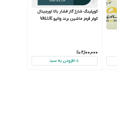
کوپلینگ شارژ گاز فشار بالا اورجینال
کولر قرمز ماشین برند والیو VALUE
مدل VHF-SA
2,100,000
افزودن به سبد