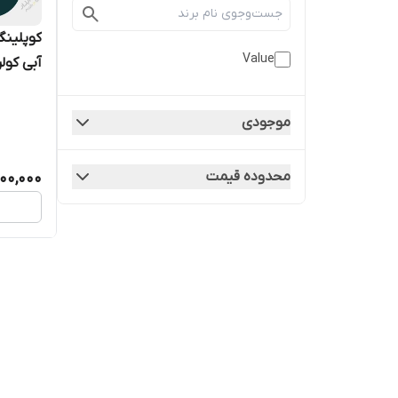
کوپلینگ
Value
مدل VHF-SA
موجودی
محدوده قیمت
100,000