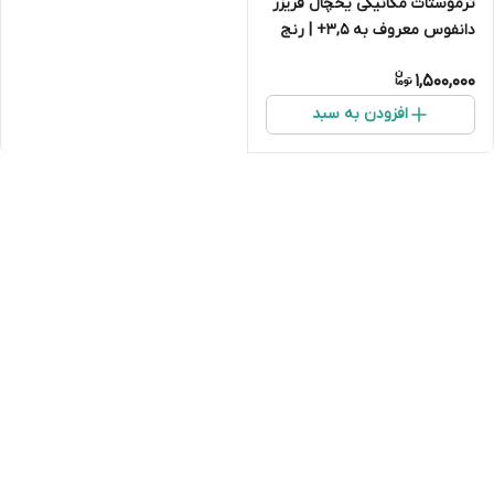
ترموستات مکانیکی یخچال فریزر
دانفوس معروف به 3,5+ | رنج
دمایی ۱۱- تا ۲۷.۵-
1,500,000
افزودن به سبد