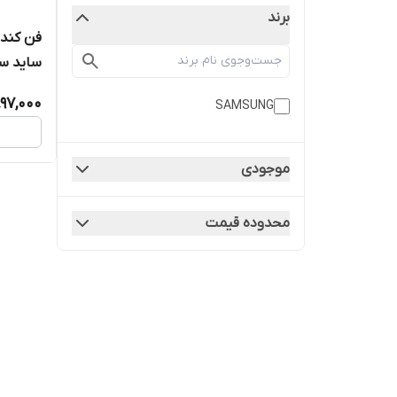
برند
فن کندا
ساید سامس
897,000
SAMSUNG
موجودی
محدوده قیمت