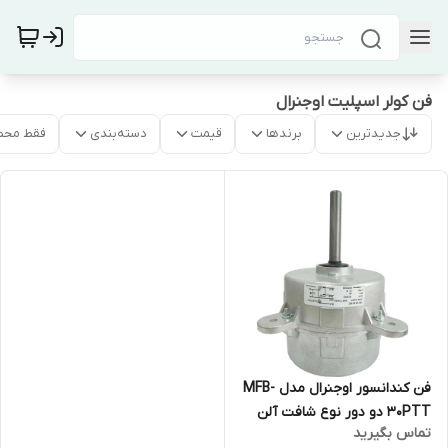
فن کولر اسپلیت اوجنرال
جدیدترین
برندها
قیمت
دسته‌بندی
فقط محص
فن کندانسور اوجنرال مدل MFB-
30PTT دو دور نوع شافت آلن
تماس بگیرید
خور 65 وات