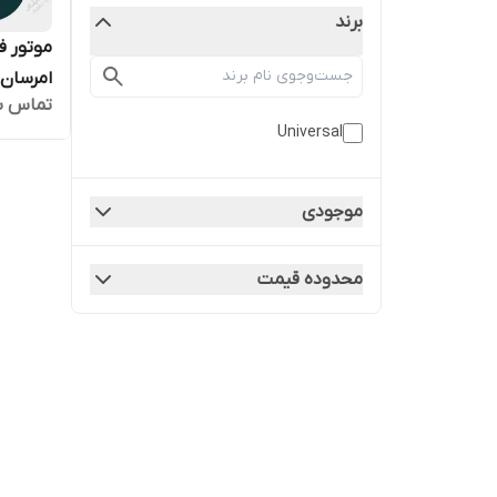
برند
امرسان 
تماس ب
LB/N1T
Universal
موجودی
محدوده قیمت