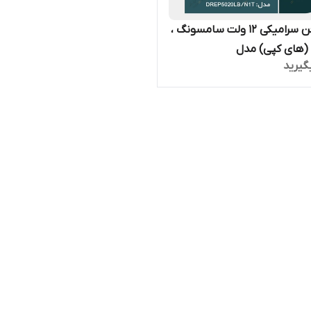
موتور فن سرامیکی ۱۲ ولت سامسونگ ،
(های کپی) مدل
گیرید
DREP5020