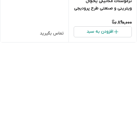
ترموستات مکانیکی یخچال
ویترینی و صنعتی طرح پرودیجی
مدل F2000 (رنج ۳۰- تا ۳۰+)
890,000
افزودن به سبد
تماس بگیرید