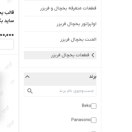
قطعات متفرقه یخچال و فریزر
قالب یخ
ساید بک
اواپراتور یخچال فریزر
00,000
المنت یخچال فریزر
قطعات یخچال فریزر
برند
Beko
Panasonic