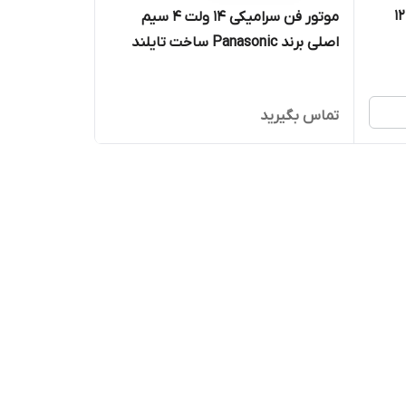
فن توربینی یخچال فریزر و ساید 12
موتور فن سرامیکی ۱4 ولت ۴ سیم
اصلی برند Panasonic ساخت تایلند
مدل FDQM002H6 یخچال فریزر
هیتاچی
تماس بگیرید