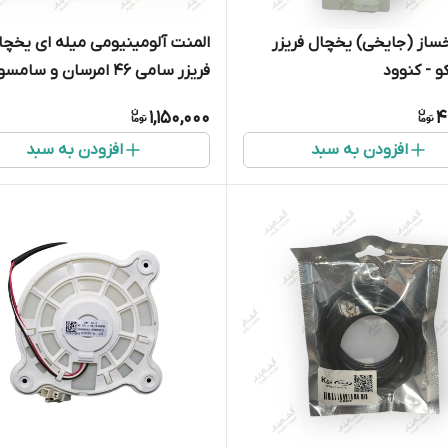
ساز (جایخی) یخچال فریزر
المنت آلومینیومی میله ای یخچا
و - کنوود
فریزر سامی 46 امرسان و سام
280 وات قطر 4 میلی
1,150,000
4
افزودن به سبد
افزودن به سبد