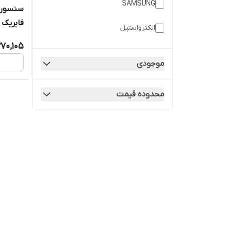
SAMSUNG
فابریک 
الکترواستیل
270,105
امرسان
موجودی
سامسونگ
محدوده قیمت