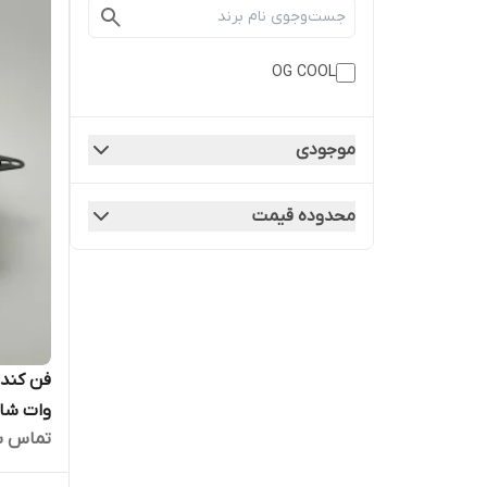
OG COOL
موجودی
محدوده قیمت
وات شاف
تماس ب