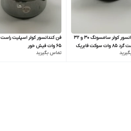
فن کندانسور کولر سامسونگ 30 و 32
فن کندانسور کولر اسپلیت راست گ
وات سوکت فابریک
65 وات فیش خور
گیرید
تماس بگیرید