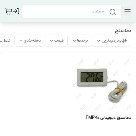
دماسنج
پربازدیدترین
برندها
قیمت
دسته‌بندی
فقط م
دماسنج دیجیتالی TMP-10